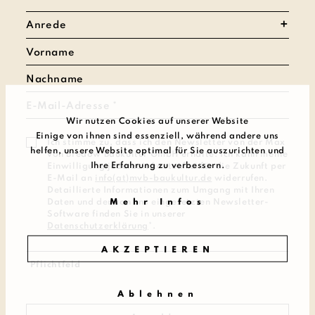
Anrede
Wir nutzen Cookies auf unserer Website
Einige von ihnen sind essenziell, während andere uns
Ich stimme zu, dass ich den Newsletter von der Max
helfen, unsere Website optimal für Sie auszurichten und
von Bredow Baukultur GmbH erhalte. Ich kann meine
Ihre Erfahrung zu verbessern.
Einwilligung jederzeit kostenfrei für die Zukunft per
E-Mail an
info(at)mvb-baukultur.de
widerrufen.
Detaillierte Informationen zum Umgang mit Ihren
Mehr Infos
Daten und der von uns eingesetzten Newsletter-
Software finden Sie in unserer
Datenschutzerklärung
*.
AKZEPTIEREN
*Pflichtfeld
Ablehnen