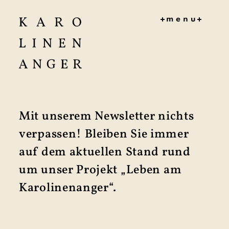
menu
HOME
MITMAC
HEN
KONZEPT
ZEITPLA
N
Mit unserem Newsletter nichts
AKTUELL
ES
verpassen! Bleiben Sie immer
DOKUME
auf dem aktuellen Stand rund
NTE
um unser Projekt „Leben am
PROJEKT
TEAM
Karolinenanger“.
KONTAK
T