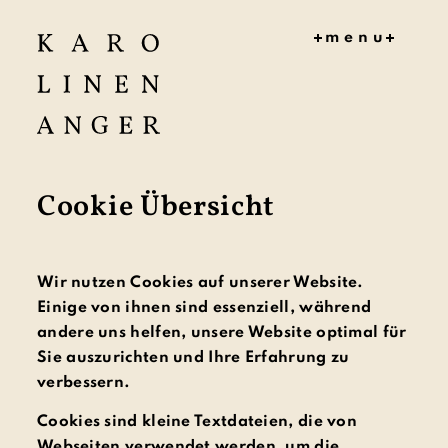
menu
HOME
MITMAC
HEN
KONZEPT
ZEITPLA
Cookie Übersicht
N
AKTUELL
ES
DOKUME
Wir nutzen Cookies auf unserer Website.
NTE
Einige von ihnen sind essenziell, während
PROJEKT
andere uns helfen, unsere Website optimal für
TEAM
Sie auszurichten und Ihre Erfahrung zu
KONTAK
T
verbessern.
Cookies sind kleine Textdateien, die von
Webseiten verwendet werden, um die