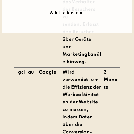
das Verhalten
des Besuchers
Ablehnen
zu
senden. Erfasst
den Besucher
über Geräte
und
Marketingkanäl
e hinweg.
_gcl_au
Google
Wird
3
verwendet, um
Mona
die Effizienz der
te
Werbeaktivität
en der Website
zu messen,
indem Daten
über die
Conversion-