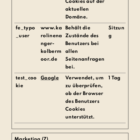
Cookies auf der
aktuellen
Domäne.
fe_typo
www.ka
Behält die
Sitzun
_user
rolinena
Zustände des
g
nger-
Benutzers bei
kolberm
allen
oor.de
Seitenanfragen
bei.
test_coo
Google
Verwendet, um
1 Tag
kie
zu überprüfen,
ob der Browser
des Benutzers
Cookies
unterstützt.
Marketing (7)