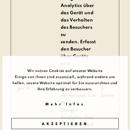
Analytics über
das Gerät und
das Verhalten
des Besuchers
zu
senden. Erfasst
den Besucher
über Geräte
und
Marketingkanäl
Wir nutzen Cookies auf unserer Website
Einige von ihnen sind essenziell, während andere uns
e hinweg.
helfen, unsere Website optimal für Sie auszurichten und
_ga_#
Google
Wird
2
Ihre Erfahrung zu verbessern.
verwendet, um
Jahre
Daten zu
Mehr Infos
Google
Analytics über
AKZEPTIEREN
das Gerät und