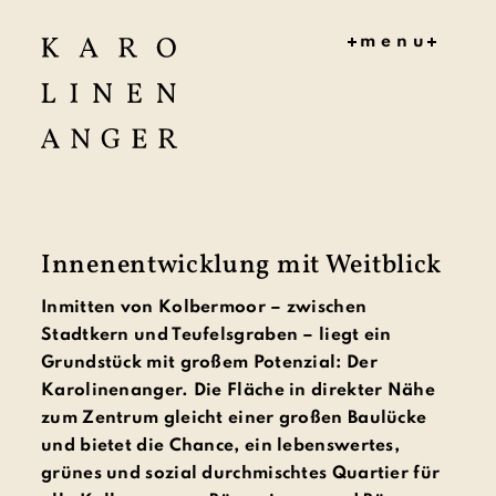
menu
HOME
MITMAC
HEN
KONZEPT
ZEITPLA
N
Innenentwicklung mit Weitblick
AKTUELL
ES
Inmitten von Kolbermoor – zwischen
DOKUME
NTE
Stadtkern und Teufelsgraben – liegt ein
PROJEKT
Grundstück mit großem Potenzial: Der
TEAM
Karolinenanger. Die Fläche in direkter Nähe
KONTAK
zum Zentrum gleicht einer großen Baulücke
T
und bietet die Chance, ein lebenswertes,
grünes und sozial durchmischtes Quartier für