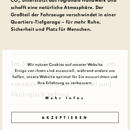
CO₂, unterstützt das regionale Handwerk und
schafft eine natürliche Atmosphäre. Der
Großteil der Fahrzeuge verschwindet in einer
Quartiers-Tiefgarage – für mehr Ruhe,
Sicherheit und Platz für Menschen.
Im Sinne der Bau­kultur wird am
Wir nutzen Cookies auf unserer Website
Karo­linen­anger
Einige von ihnen sind essenziell, während andere uns
helfen, unsere Website optimal für Sie auszurichten und
verantwortungsvoll, sozial und
Ihre Erfahrung zu verbessern.
öko­lo­gisch gebaut.
Mehr Infos
AKZEPTIEREN